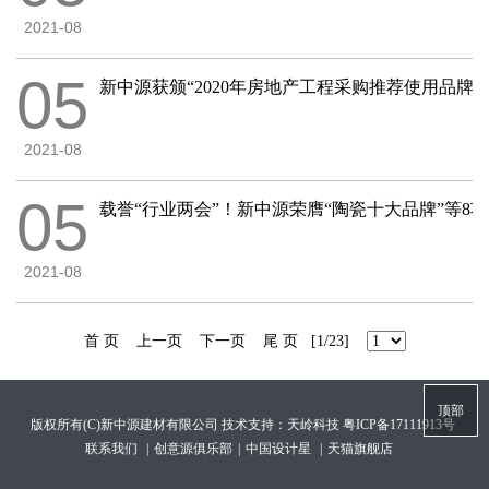
2021-08
05
新中源获颁“2020年房地产工程采购推荐使用品牌”
2021-08
05
载誉“行业两会”！新中源荣膺“陶瓷十大品牌”等8
2021-08
首 页
上一页
下一页
尾 页
[1/23]
顶部
版权所有(C)新中源建材有限公司 技术支持：天岭科技
粤ICP备17111913号
联系我们
|
创意源俱乐部
|
中国设计星
|
天猫旗舰店